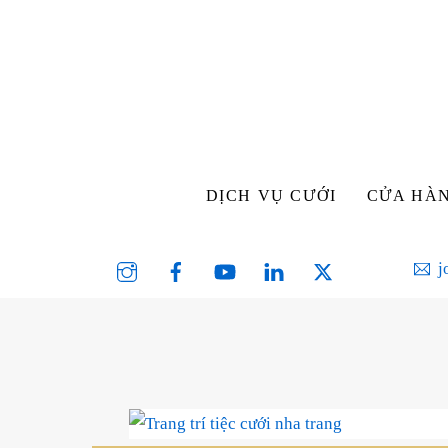
Skip
to
content
DỊCH VỤ CƯỚI
CỬA HÀ
Instagram
Facebook
YouTube
Linked
Twitter
j
In