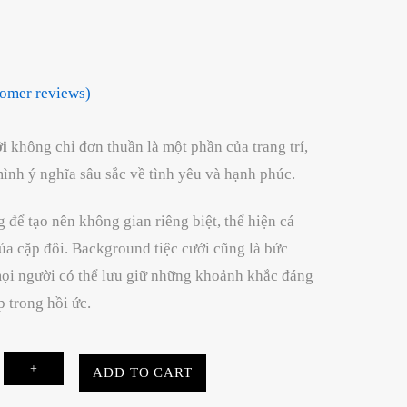
omer reviews)
ới
không chỉ đơn thuần là một phần của trang trí,
nh ý nghĩa sâu sắc về tình yêu và hạnh phúc.
 để tạo nên không gian riêng biệt, thể hiện cá
ủa cặp đôi. Background tiệc cưới cũng là bức
 mọi người có thể lưu giữ những khoảnh khắc đáng
p trong hồi ức.
d
+
ADD TO CART