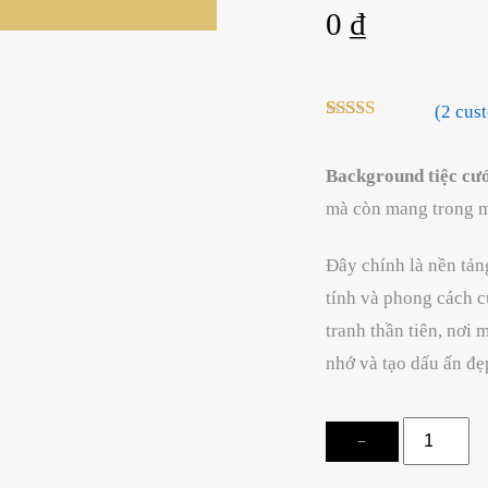
0
₫
(
2
cust
Rated
2
5.00
out of 5
based on
Background tiệc cư
customer
mà còn mang trong mì
ratings
Đây chính là nền tảng
tính và phong cách c
tranh thần tiên, nơi
nhớ và tạo dấu ấn đẹ
Backgroun
−
tiệc