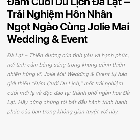
Đám Cưới Du Lịch Đà Lạt –
Trải Nghiệm Hôn Nhân
Ngọt Ngào Cùng Jolie Mai
Wedding & Event
Đà Lạt – Thiên đường của tình yêu và hạnh phúc,
nơi tình cảm bừng sáng trong khung cảnh thiên
nhiên hùng vĩ. Jolie Mai Wedding & Event tự hào
giới thiệu “Đám Cưới Du Lịch,” một trải nghiệm
cưới mới lạ và độc đáo tại thành phố ngàn hoa Đà
Lạt. Hãy cùng chúng tôi bắt đầu hành trình hạnh
phúc của bạn trong không gian tuyệt vời này.