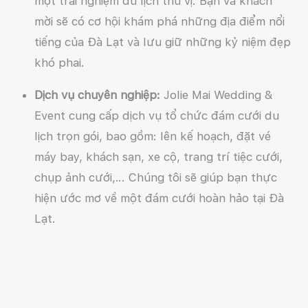
một trải nghiệm du lịch thú vị. Bạn và khách
mời sẽ có cơ hội khám phá những địa điểm nổi
tiếng của Đà Lạt và lưu giữ những kỷ niệm đẹp
khó phai.
Dịch vụ chuyên nghiệp:
Jolie Mai Wedding &
Event cung cấp dịch vụ tổ chức đám cưới du
lịch trọn gói, bao gồm: lên kế hoạch, đặt vé
máy bay, khách sạn, xe cộ, trang trí tiệc cưới,
chụp ảnh cưới,… Chúng tôi sẽ giúp bạn thực
hiện ước mơ về một đám cưới hoàn hảo tại Đà
Lạt.