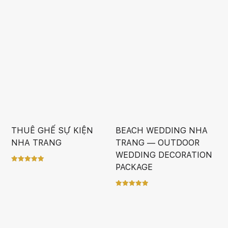
5.00
5.00
out of 5
out of 5
THUÊ GHẾ SỰ KIỆN
BEACH WEDDING NHA
NHA TRANG
TRANG — OUTDOOR
WEDDING DECORATION
PACKAGE
Rated
5.00
out of 5
Rated
5.00
out of 5