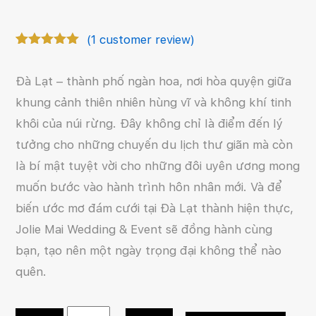
(
1
customer review)
Rated
1
5.00
out of 5
Đà Lạt – thành phố ngàn hoa, nơi hòa quyện giữa
based on
customer
khung cảnh thiên nhiên hùng vĩ và không khí tinh
rating
khôi của núi rừng. Đây không chỉ là điểm đến lý
tưởng cho những chuyến du lịch thư giãn mà còn
là bí mật tuyệt vời cho những đôi uyên ương mong
muốn bước vào hành trình hôn nhân mới. Và để
biến ước mơ đám cưới tại Đà Lạt thành hiện thực,
Jolie Mai Wedding & Event sẽ đồng hành cùng
bạn, tạo nên một ngày trọng đại không thể nào
quên.