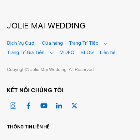
JOLIE MAI WEDDING
Back
To
Top
Dịch Vụ Cưới
Cửa hàng
Trang Trí Tiệc
Trang Trí Gia Tiên
VIDEO
BLOG
Liên hệ
Copyright© Jolie Mai Wedding. All Reserved.
KẾT NỐI CHÚNG TÔI
Instagram
Facebook
YouTube
Linked
Twitter
In
THÔNG TIN LIÊN HỆ: