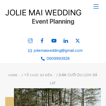
Skip
Me
JOLIE MAI WEDDING
to
content
Event Planning
Instagram
Facebook
YouTube
Linked
Twitter
In
joliemaiwedding@gmail.com
0909993928
/
/ ĐÁM CƯỚI DU LỊCH ĐÀ
HOME
TỔ CHỨC SỰ KIỆN
LẠT