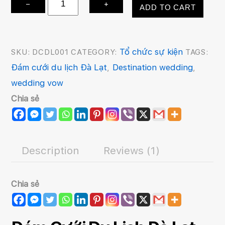
Đám
−
+
ADD TO CART
cưới
du
lịch
Tổ chức sự kiện
SKU:
DCDL001
CATEGORY:
TAGS:
Đà
Đám cưới du lịch Đà Lạt
Destination wedding
,
,
Lạt
wedding vow
quantity
Chia sẻ
Description
Reviews (1)
Chia sẻ