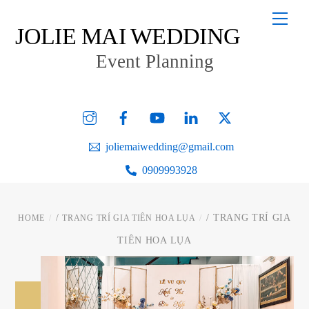
Skip
Men
to
JOLIE MAI WEDDING
content
Event Planning
Instagram
Facebook
YouTube
Linked
Twitter
In
joliemaiwedding@gmail.com
0909993928
/
/ TRANG TRÍ GIA
HOME
TRANG TRÍ GIA TIÊN HOA LỤA
TIÊN HOA LỤA