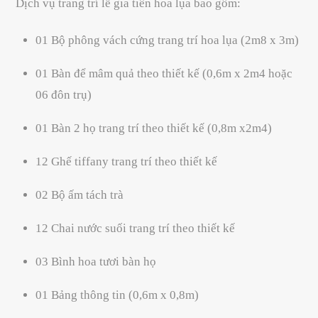
based on
Dịch vụ trang trí lễ gia tiên hoa lụa bao gồm:
customer
ratings
01 Bộ phông vách cứng trang trí hoa lụa (2m8 x 3m)
01 Bàn để mâm quả theo thiết kế (0,6m x 2m4 hoặc
06 đôn trụ)
01 Bàn 2 họ trang trí theo thiết kế (0,8m x2m4)
12 Ghế tiffany trang trí theo thiết kế
02 Bộ ấm tách trà
12 Chai nước suối trang trí theo thiết kế
03 Bình hoa tươi bàn họ
01 Bảng thông tin (0,6m x 0,8m)