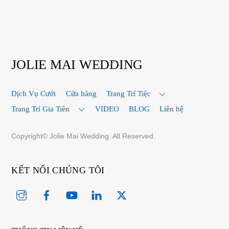
Back
JOLIE MAI WEDDING
To
Top
Dịch Vụ Cưới
Cửa hàng
Trang Trí Tiệc
Trang Trí Gia Tiên
VIDEO
BLOG
Liên hệ
Copyright© Jolie Mai Wedding. All Reserved.
KẾT NỐI CHÚNG TÔI
Instagram
Facebook
YouTube
Linked
Twitter
In