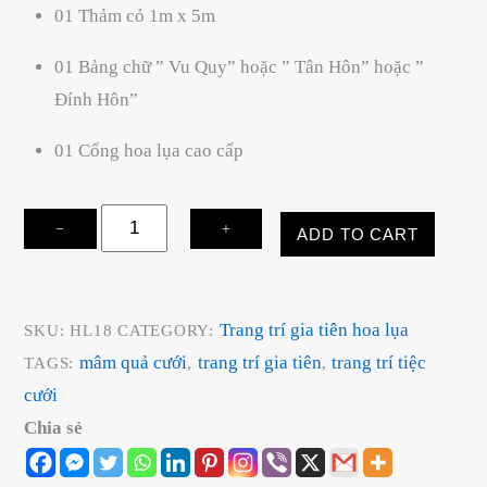
01 Thảm cỏ 1m x 5m
01 Bảng chữ ” Vu Quy” hoặc ” Tân Hôn” hoặc ”
Đính Hôn”
01 Cổng hoa lụa cao cấp
Trang
−
+
ADD TO CART
trí
gia
tiên
Trang trí gia tiên hoa lụa
SKU:
HL18
CATEGORY:
hoa
mâm quả cưới
trang trí gia tiên
trang trí tiệc
TAGS:
,
,
lụa
cưới
quantity
Chia sẻ