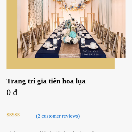
Trang trí gia tiên hoa lụa
0
₫
(
2
customer reviews)
Rated
2
5.00
out of 5