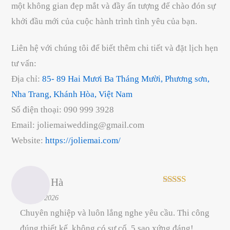
một không gian đẹp mắt và đầy ấn tượng để chào đón sự
khởi đầu mới của cuộc hành trình tình yêu của bạn.
Liên hệ với chúng tôi để biết thêm chi tiết và đặt lịch hẹn
tư vấn:
Địa chỉ:
85- 89 Hai Mươi Ba Tháng Mười, Phương sơn,
Nha Trang, Khánh Hòa, Việt Nam
Số điện thoại: 090 999 3928
Email: joliemaiwedding@gmail.com
Website:
https://joliemai.com/
Thanh Hà
Rated
5
out
–
26/06/2026
of 5
Chuyên nghiệp và luôn lắng nghe yêu cầu. Thi công
đúng thiết kế, không có sự cố. 5 sao xứng đáng!