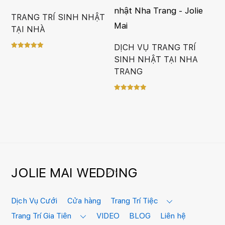
TRANG TRÍ SINH NHẬT
TẠI NHÀ
DỊCH VỤ TRANG TRÍ
Rated
SINH NHẬT TẠI NHA
5.00
out of 5
TRANG
Rated
5.00
out of 5
JOLIE MAI WEDDING
Back
To
Top
Dịch Vụ Cưới
Cửa hàng
Trang Trí Tiệc
Trang Trí Gia Tiên
VIDEO
BLOG
Liên hệ