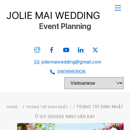
Skip
Me
JOLIE MAI WEDDING
to
content
Event Planning
Instagram
Facebook
YouTube
Linked
Twitter
In
joliemaiwedding@gmail.com
0909993928
/
/ TRANG TRÍ SINH NHẬT
HOME
TRANG TRÍ SINH NHẬT
Ở SIX SENSES NINH VÂN BAY