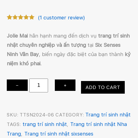
(
1
customer review)
Rated
1
5.00
out of 5
Jolie Mai
hân hạnh mang đến dịch vụ
trang trí sinh
based on
customer
nhật
chuyên nghiệp và ấn tượng
tại
Six Senses
rating
Ninh Vân Bay
, biến ngày đặc biệt của bạn thành
kỷ
niệm khó phai
.
Trang
−
+
ADD TO CART
Trí
Sinh
Nhật
Trang trí sinh nhật
SKU:
TTSN2024-06
CATEGORY:
Ở
trang trí sinh nhật
Trang trí sinh nhật Nha
TAGS:
,
Six
Trang
Trang trí sinh nhật sixsenses
,