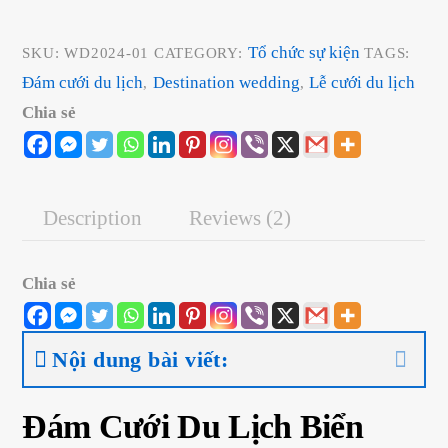
du
lịch
Tổ chức sự kiện
SKU:
WD2024-01
CATEGORY:
TAGS:
quantity
Đám cưới du lịch
Destination wedding
Lễ cưới du lịch
,
,
Chia sẻ
Description
Reviews (2)
Chia sẻ
Nội dung bài viết:
Đám Cưới Du Lịch Biển