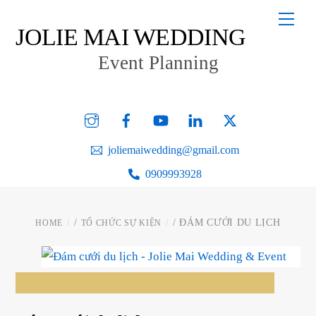
Skip
Men
to
JOLIE MAI WEDDING
content
Event Planning
Instagram
Facebook
YouTube
Linked
Twitter
In
joliemaiwedding@gmail.com
0909993928
/
/ ĐÁM CƯỚI DU LỊCH
HOME
TỔ CHỨC SỰ KIỆN