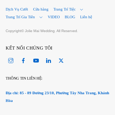
To
Top
Dịch Vụ Cưới
Cửa hàng
Trang Trí Tiệc
Trang Trí Gia Tiên
VIDEO
BLOG
Liên hệ
Copyright© Jolie Mai Wedding. All Reserved.
KẾT NỐI CHÚNG TÔI
Instagram
Facebook
YouTube
Linked
Twitter
In
THÔNG TIN LIÊN HỆ:
Địa chỉ:
85 - 89 Đường 23/10, Phường Tây Nha Trang, Khánh
Hòa