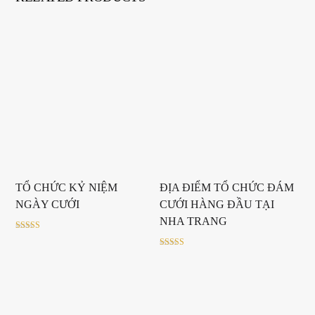
TỔ CHỨC KỶ NIỆM
ĐỊA ĐIỂM TỔ CHỨC ĐÁM
NGÀY CƯỚI
CƯỚI HÀNG ĐẦU TẠI
NHA TRANG
Rated
5.00
out of 5
Rated
5.00
out of 5