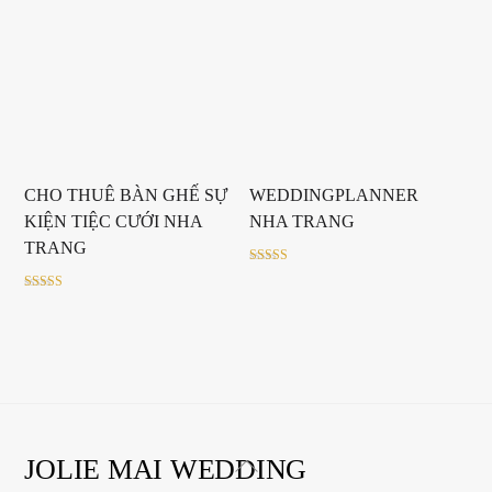
CHO THUÊ BÀN GHẾ SỰ
WEDDINGPLANNER
KIỆN TIỆC CƯỚI NHA
NHA TRANG
TRANG
Rated
5.00
out of 5
Rated
5.00
out of 5
Back
JOLIE MAI WEDDING