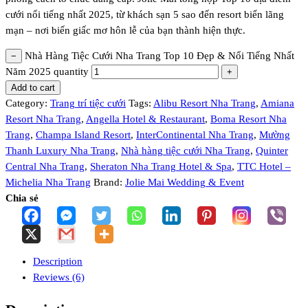
cưới nổi tiếng nhất 2025, từ khách sạn 5 sao đến resort biển lãng
mạn – nơi biến giấc mơ hôn lễ của bạn thành hiện thực.
Nhà Hàng Tiệc Cưới Nha Trang Top 10 Đẹp & Nổi Tiếng Nhất
−
Năm 2025 quantity
+
Add to cart
Category:
Trang trí tiệc cưới
Tags:
Alibu Resort Nha Trang
,
Amiana
Resort Nha Trang
,
Angella Hotel & Restaurant
,
Boma Resort Nha
Trang
,
Champa Island Resort
,
InterContinental Nha Trang
,
Mường
Thanh Luxury Nha Trang
,
Nhà hàng tiệc cưới Nha Trang
,
Quinter
Central Nha Trang
,
Sheraton Nha Trang Hotel & Spa
,
TTC Hotel –
Michelia Nha Trang
Brand:
Jolie Mai Wedding & Event
Chia sẻ
Description
Reviews (6)