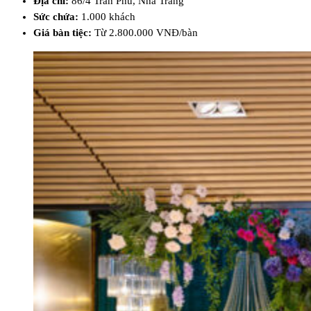
Địa chỉ:
86/4 Trần Phú, Nha Trang
Sức chứa:
1.000 khách
Giá bàn tiệc:
Từ 2.800.000 VNĐ/bàn