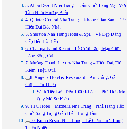
3. Alibu Resort Nha Trang – Đám Cưới Lãng Mạn Với
Tầm Nhìn Hướng Biển
4. Quinter Central Nha Trang – Không Gian Sảnh Tiệc
Hiện Đại Bậc Nhất
5. Sheraton Nha Trang Hotel & Spa – Vẻ Đẹp Đẳng
Cấp Bên Bờ Biển
6. Champa Island Resort – Lễ Cưới Lãng Mạn Giữa
Lòng Sông Cái
7. Mường Thanh Luxury Nha Trang – Hiện Đại, Tiết
Kiệm, Hiệu Quả
8. Angella Hotel & Restaurant – Ấm Cúng, Gần
Gũi, Thân Thiện
Sảnh Tiệc Lớn Trên 1000 Khách – Phù Hợp Mọi
Quy Mô Sự Kiện
9. TTC Hotel – Michelia Nha Trang – Nhà Hàng Tiệc
Cưới Sang Trọng Gần Biển Trung Tâm
10. Boma Resort Nha Trang – Lễ Cưới Giữa Lòng
Thiên Nhiên