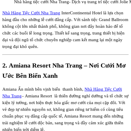
Nhà hàng tiệc cưới Nha Trang- Dịch vụ trang trí tiệc cưới Jolie 
Nhà Hàng Tiệc Cưới Nha Trang
InterContinental Hotel là lựa chọn
hàng đầu cho những lễ cưới đẳng cấp. Với sảnh tiệc Grand Ballroom
không cột lớn nhất thành phố, không gian nơi đây hoàn hảo để tổ
chức các buổi lễ long trọng. Thiết kế sang trọng, trang thiết bị hiện
đại và đội ngũ tổ chức chuyên nghiệp cam kết mang lại một ngày
trọng đại khó quên.
2.
Amiana Resort Nha Trang
– Nơi Cưới Mơ
Ước Bên Biển Xanh
Amiana Ẩn mình bên vịnh biển thanh bình,
Nhà Hàng Tiệc Cưới
Nha Trang
– Amiana Resort là thiên đường nghỉ dưỡng và tổ chức sự
kiện lý tưởng, nơi hiện thực hóa giấc mơ cưới của mọi cặp đôi. Với
vẻ đẹp tự nhiên nguyên sơ, không gian riêng tư hiếm có cùng tiêu
chuẩn phục vụ đẳng cấp quốc tế, Amiana Resort mang đến những
trải nghiệm lễ cưới độc bản, sang trọng và đầy cảm xúc giữa thiên
nhiên biển trời diễm lệ.