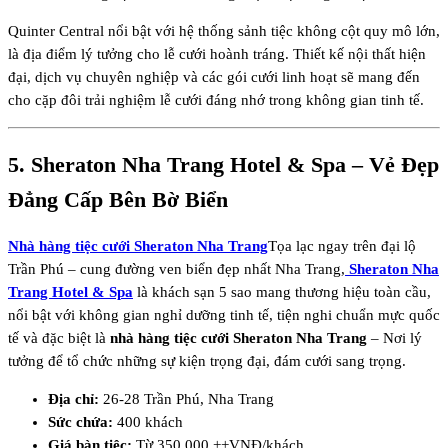
Quinter Central nổi bật với hệ thống sảnh tiệc không cột quy mô lớn,
là địa điểm lý tưởng cho lễ cưới hoành tráng. Thiết kế nội thất hiện
đại, dịch vụ chuyên nghiệp và các gói cưới linh hoạt sẽ mang đến
cho cặp đôi trải nghiệm lễ cưới đáng nhớ trong không gian tinh tế.
5.
Sheraton Nha Trang Hotel & Spa
– Vẻ Đẹp
Đẳng Cấp Bên Bờ Biển
Nhà hàng tiệc cưới Sheraton Nha Trang
Tọa lạc ngay trên đại lộ
Trần Phú – cung đường ven biển đẹp nhất Nha Trang,
Sheraton Nha
Trang Hotel & Spa
là khách sạn 5 sao mang thương hiệu toàn cầu,
nổi bật với không gian nghỉ dưỡng tinh tế, tiện nghi chuẩn mực quốc
tế và đặc biệt là
nhà hàng tiệc cưới Sheraton Nha Trang
– Nơi lý
tưởng để tổ chức những sự kiện trọng đại, đám cưới sang trọng.
Địa chỉ:
26-28 Trần Phú, Nha Trang
Sức chứa:
400 khách
Giá bàn tiệc:
Từ 350.000 ++VNĐ/khách