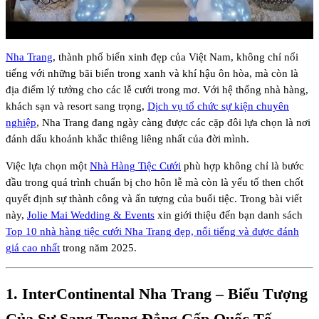
Nha Trang
, thành phố biển xinh đẹp của Việt Nam, không chỉ nổi
tiếng với những bãi biển trong xanh và khí hậu ôn hòa, mà còn là
địa điểm lý tưởng cho các lễ cưới trong mơ. Với hệ thống nhà hàng,
khách sạn và resort sang trọng,
Dịch vụ tổ chức sự kiện chuyên
nghiệp
, Nha Trang đang ngày càng được các cặp đôi lựa chọn là nơi
đánh dấu khoảnh khắc thiêng liêng nhất của đời mình.
Việc lựa chọn một
Nhà Hàng Tiệc Cưới
phù hợp không chỉ là bước
đầu trong quá trình chuẩn bị cho hôn lễ mà còn là yếu tố then chốt
quyết định sự thành công và ấn tượng của buổi tiệc. Trong bài viết
này,
Jolie Mai Wedding & Events
xin giới thiệu đến bạn danh sách
Top 10 nhà hàng tiệc cưới Nha Trang đẹp, nổi tiếng và được đánh
giá cao nhất
trong năm 2025.
1.
InterContinental Nha Trang
– Biểu Tượng
Của Sự Sang Trọng Đẳng Cấp Quốc Tế