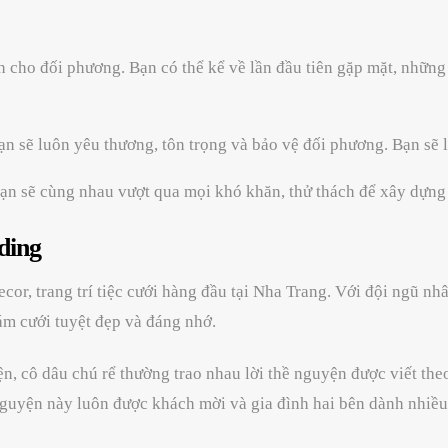
h cho đối phương. Bạn có thể kể về lần đầu tiên gặp mặt, nhữn
ạn sẽ luôn yêu thương, tôn trọng và bảo vệ đối phương. Bạn sẽ
 Bạn sẽ cùng nhau vượt qua mọi khó khăn, thử thách để xây dựn
ding
r, trang trí tiệc cưới hàng đầu tại Nha Trang. Với đội ngũ nh
 cưới tuyệt đẹp và đáng nhớ.
, cô dâu chú rể thường trao nhau lời thề nguyện được viết the
guyện này luôn được khách mời và gia đình hai bên dành nhiều 