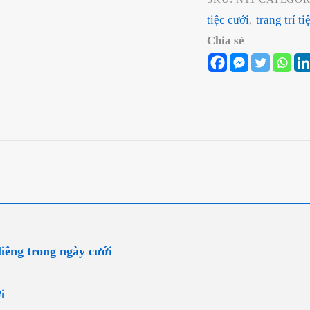
tiệc cưới
trang trí ti
,
Chia sẻ
iêng trong ngày cưới
i