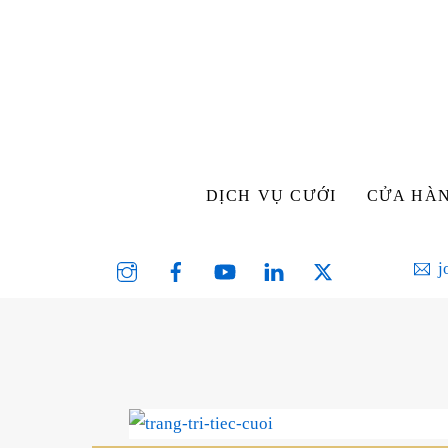
Skip
to
content
DỊCH VỤ CƯỚI
CỬA HÀ
Instagram
Facebook
YouTube
Linked
Twitter
j
In