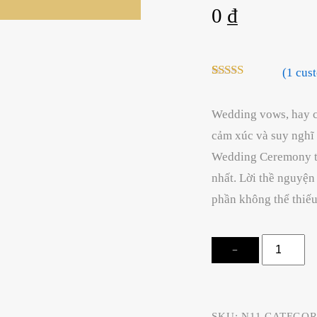
0
₫
(
1
cust
Rated
1
5.00
out of 5
based on
Wedding vows, hay cò
customer
cảm xúc và suy nghĩ 
rating
Wedding Ceremony tr
nhất.
Lời thề nguyện 
phần không thể thiếu
Wedding
−
Vows
quantity
SKU:
N11
CATEGOR