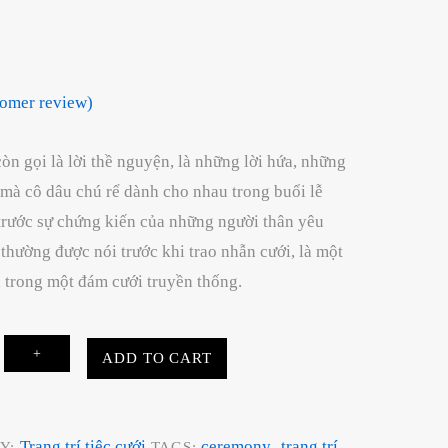
omer review)
n gọi là lời thề nguyện, là những lời hứa, những
mà cô dâu chú rể dành cho nhau trong buổi lễ
ước sự chứng kiến của những người thân yêu
thường được nói trước khi trao nhẫn cưới, là một
 trong một đám cưới truyền thống.
+
ADD TO CART
Trang trí tiệc cưới
ceremony
trang trí
Y:
TAGS:
,