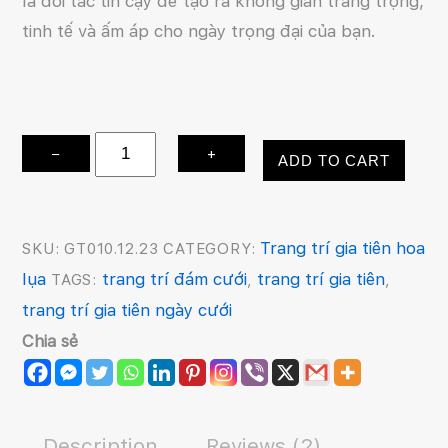
là đối tác tin cậy để tạo ra không gian trang trọng,
tinh tế và ấm áp cho ngày trọng đại của bạn.
Trang
−
+
ADD TO CART
trí
gia
tiên
Trang trí gia tiên hoa
SKU:
GT010.12.23
CATEGORY:
quantity
lụa
trang trí đám cưới
trang trí gia tiên
TAGS:
,
,
trang trí gia tiên ngày cưới
Chia sẻ
Description
Reviews (2)