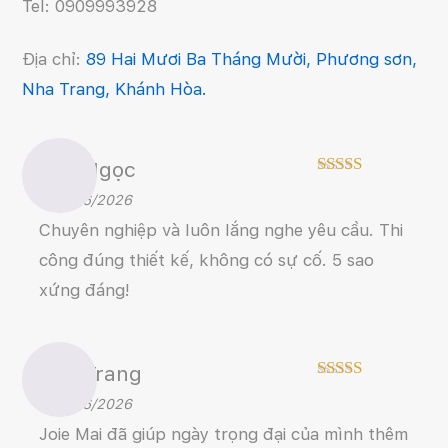
Tel: 0909993928
Địa chỉ:
89 Hai Mươi Ba Tháng Mười, Phương sơn,
Nha Trang, Khánh Hòa.
Bảo Ngọc
5
Rated
out
–
26/06/2026
of 5
Chuyên nghiệp và luôn lắng nghe yêu cầu. Thi
công đúng thiết kế, không có sự cố. 5 sao
xứng đáng!
Thu Trang
5
Rated
out
–
28/06/2026
of 5
Joie Mai đã giúp ngày trọng đại của mình thêm