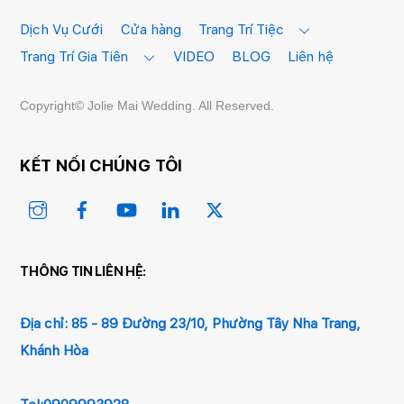
To
Top
Dịch Vụ Cưới
Cửa hàng
Trang Trí Tiệc
Trang Trí Gia Tiên
VIDEO
BLOG
Liên hệ
Copyright© Jolie Mai Wedding. All Reserved.
KẾT NỐI CHÚNG TÔI
Instagram
Facebook
YouTube
Linked
Twitter
In
THÔNG TIN LIÊN HỆ:
Địa chỉ:
85 - 89 Đường 23/10, Phường Tây Nha Trang,
Khánh Hòa