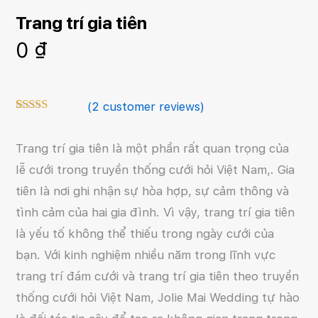
Trang trí gia tiên
0
₫
(
2
customer reviews)
5.00
Rated
2
out of 5
based on
Trang trí gia tiên là một phần rất quan trọng của
customer
lễ cưới trong truyền thống cưới hỏi Việt Nam,. Gia
ratings
tiên là nơi ghi nhận sự hòa hợp, sự cảm thông và
tình cảm của hai gia đình. Vì vậy, trang trí gia tiên
là yếu tố không thể thiếu trong ngày cưới của
bạn. Với kinh nghiệm nhiều năm trong lĩnh vực
trang trí đám cưới và trang trí gia tiên theo truyền
thống cưới hỏi Việt Nam, Jolie Mai Wedding tự hào