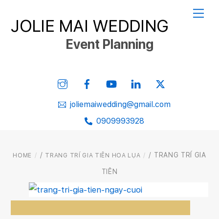
Skip
Me
JOLIE MAI WEDDING
to
content
Event Planning
Instagram
Facebook
YouTube
Linked
Twitter
In
joliemaiwedding@gmail.com
0909993928
/
/ TRANG TRÍ GIA
HOME
TRANG TRÍ GIA TIÊN HOA LỤA
TIÊN