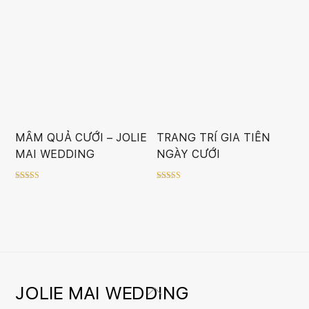
MÂM QUẢ CƯỚI – JOLIE
TRANG TRÍ GIA TIÊN
MAI WEDDING
NGÀY CƯỚI
Rated
Rated
5.00
5.00
out of 5
out of 5
JOLIE MAI WEDDING
Back