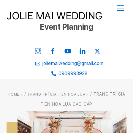
Skip
Me
JOLIE MAI WEDDING
to
content
Event Planning
Instagram
Facebook
YouTube
Linked
Twitter
In
joliemaiwedding@gmail.com
0909993928
/
/ TRANG TRÍ GIA
HOME
TRANG TRÍ GIA TIÊN HOA LỤA
TIÊN HOA LỤA CAO CẤP