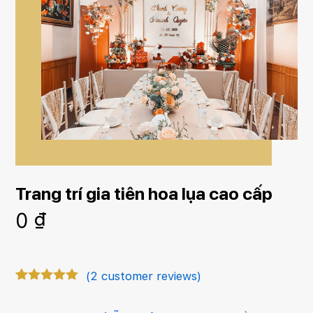
Trang trí gia tiên hoa lụa cao cấp
0
₫
(
2
customer reviews)
Rated
2
5.00
out of 5