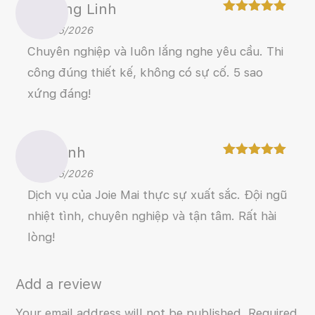
Phương Linh
Rated
5
–
26/06/2026
out of 5
Chuyên nghiệp và luôn lắng nghe yêu cầu. Thi
công đúng thiết kế, không có sự cố. 5 sao
xứng đáng!
Lan Anh
Rated
5
–
28/06/2026
out of 5
Dịch vụ của Joie Mai thực sự xuất sắc. Đội ngũ
nhiệt tình, chuyên nghiệp và tận tâm. Rất hài
lòng!
Add a review
Your email address will not be published.
Required