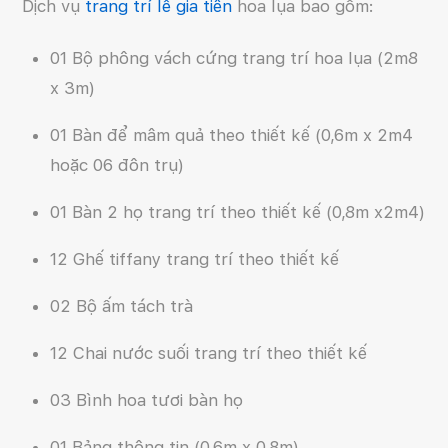
Dịch vụ
trang trí lễ gia tiên
hoa lụa bao gồm:
based on
customer
ratings
01 Bộ phông vách cứng trang trí hoa lụa (2m8
x 3m)
01 Bàn để mâm quả theo thiết kế (0,6m x 2m4
hoặc 06 đôn trụ)
01 Bàn 2 họ trang trí theo thiết kế (0,8m x2m4)
12 Ghế tiffany trang trí theo thiết kế
02 Bộ ấm tách trà
12 Chai nước suối trang trí theo thiết kế
03 Bình hoa tươi bàn họ
01 Bảng thông tin (0,6m x 0,8m)