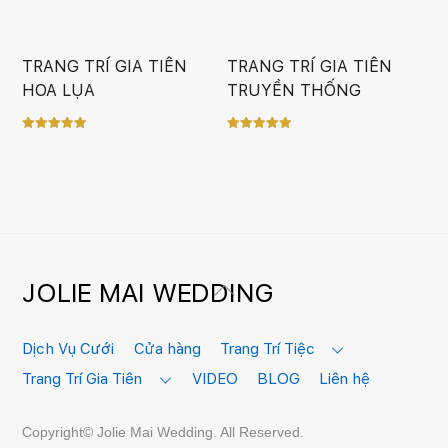
TRANG TRÍ GIA TIÊN
TRANG TRÍ GIA TIÊN
HOA LỤA
TRUYỀN THỐNG
Rated
Rated
5.00
5.00
out of 5
out of 5
JOLIE MAI WEDDING
Back
To
Top
Dịch Vụ Cưới
Cửa hàng
Trang Trí Tiệc
Trang Trí Gia Tiên
VIDEO
BLOG
Liên hệ
Copyright© Jolie Mai Wedding. All Reserved.