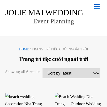
Skip
Men
to
JOLIE MAI WEDDING
content
Event Planning
HOME
/ TRANG TRÍ TIỆC CƯỚI NGOÀI TRỜI
Trang trí tiệc cưới ngoài trời
Sorted
Showing all 6 results
by
latest