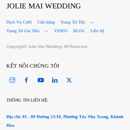
Back
JOLIE MAI WEDDING
To
Top
Dịch Vụ Cưới
Cửa hàng
Trang Trí Tiệc
Trang Trí Gia Tiên
VIDEO
BLOG
Liên hệ
Copyright© Jolie Mai Wedding. All Reserved.
KẾT NỐI CHÚNG TÔI
Instagram
Facebook
YouTube
Linked
Twitter
In
THÔNG TIN LIÊN HỆ:
Địa chỉ:
85 - 89 Đường 23/10, Phường Tây Nha Trang, Khánh
Hòa