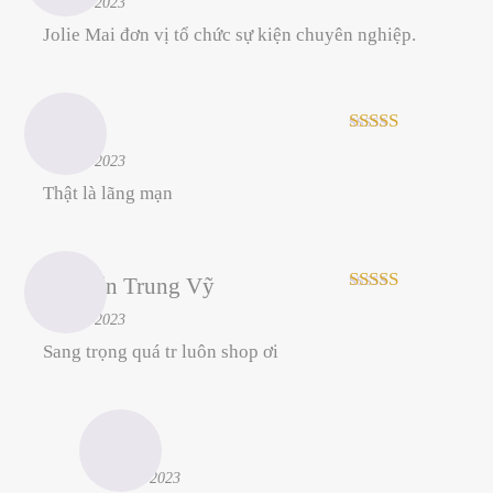
–
16/12/2023
of 5
Jolie Mai đơn vị tổ chức sự kiện chuyên nghiệp.
Dung
Rated
5
out
–
19/12/2023
of 5
Thật là lãng mạn
Nguyễn Trung Vỹ
Rated
5
out
–
19/12/2023
of 5
Sang trọng quá tr luôn shop ơi
admin
–
20/12/2023