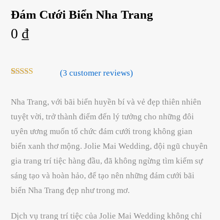
Đám Cưới Biển Nha Trang
0
₫
(
3
customer reviews)
Rated
3
5.00
out of 5
based on
Nha Trang, với bãi biển huyền bí và vẻ đẹp thiên nhiên
customer
tuyệt vời, trở thành điểm đến lý tưởng cho những đôi
ratings
uyên ương muốn tổ chức đám cưới trong không gian
biển xanh thơ mộng. Jolie Mai Wedding, đội ngũ chuyên
gia trang trí tiệc hàng đầu, đã không ngừng tìm kiếm sự
sáng tạo và hoàn hảo, để tạo nên những đám cưới bãi
biển Nha Trang đẹp như trong mơ.
Dịch vụ trang trí tiệc của Jolie Mai Wedding không chỉ