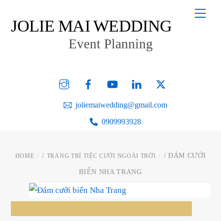
Skip
Men
to
JOLIE MAI WEDDING
content
Event Planning
Instagram
Facebook
YouTube
Linked
Twitter
In
joliemaiwedding@gmail.com
0909993928
/
/ ĐÁM CƯỚI
HOME
TRANG TRÍ TIỆC CƯỚI NGOÀI TRỜI
BIỂN NHA TRANG