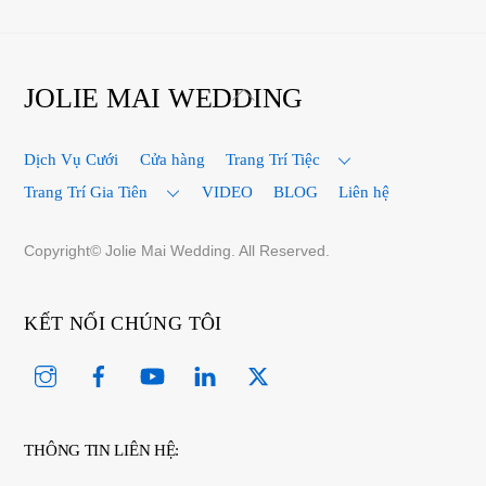
Back
JOLIE MAI WEDDING
To
Top
Dịch Vụ Cưới
Cửa hàng
Trang Trí Tiệc
Trang Trí Gia Tiên
VIDEO
BLOG
Liên hệ
Copyright© Jolie Mai Wedding. All Reserved.
KẾT NỐI CHÚNG TÔI
Instagram
Facebook
YouTube
Linked
Twitter
In
THÔNG TIN LIÊN HỆ: