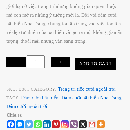
giới hạn ở việc trang trí những không gian quen thuộc
mà còn mở ra những ý tưởng mới lạ. Đối với đám cưới
bãi biển Nha Trang, chúng tôi tập trung vào việc tôn lên
vẻ đẹp tự nhiên của bãi biển và tạo ra một không gian ấn
tượng, thoải mái nhưng vẫn sang trọng.
Đám
−
+
ADD TO CART
Cưới
Biển
Nha
Trang trí tiệc cưới ngoài trời
SKU:
B001
CATEGORY:
Trang
Đám cưới bãi biển
Đám cưới bãi biển Nha Trang
TAGS:
,
,
quantity
Đám cưới ngoài trời
Chia sẻ