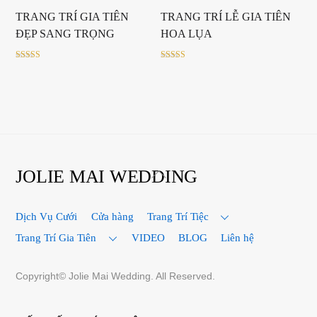
TRANG TRÍ GIA TIÊN
TRANG TRÍ LỄ GIA TIÊN
ĐẸP SANG TRỌNG
HOA LỤA
Rated
Rated
5.00
5.00
out of 5
out of 5
Back
JOLIE MAI WEDDING
To
Top
Dịch Vụ Cưới
Cửa hàng
Trang Trí Tiệc
Trang Trí Gia Tiên
VIDEO
BLOG
Liên hệ
Copyright© Jolie Mai Wedding. All Reserved.