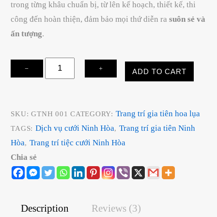
trong từng khâu chuẩn bị, từ lên kế hoạch, thiết kế, thi
công đến hoàn thiện, đảm bảo mọi thứ diễn ra
suôn sẻ và
ấn tượng
.
Dịch
−
+
ADD TO CART
Vụ
Cưới
Ninh
Trang trí gia tiên hoa lụa
SKU:
GTNH 001
CATEGORY:
Hòa
Dịch vụ cưới Ninh Hòa
Trang trí gia tiên Ninh
TAGS:
,
quantity
Hòa
Trang trí tiệc cưới Ninh Hòa
,
Chia sẻ
Description
Reviews (3)