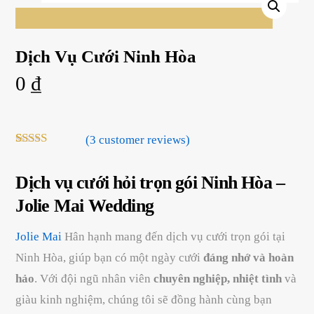
Dịch Vụ Cưới Ninh Hòa
0
₫
(
3
customer reviews)
Rated
3
5.00
out of 5
based on
Dịch vụ cưới hỏi trọn gói Ninh Hòa –
customer
Jolie Mai Wedding
ratings
Jolie Mai
Hân hạnh mang đến dịch vụ cưới trọn gói tại
Ninh Hòa, giúp bạn có một ngày cưới
đáng nhớ và hoàn
hảo
. Với đội ngũ nhân viên
chuyên nghiệp, nhiệt tình
và
giàu kinh nghiệm, chúng tôi sẽ đồng hành cùng bạn