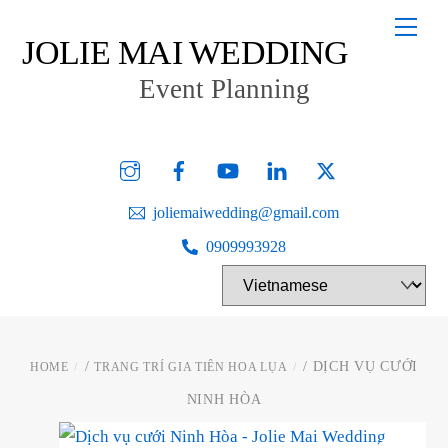
Skip
Men
to
JOLIE MAI WEDDING
content
Event Planning
Instagram
Facebook
YouTube
Linked
Twitter
In
joliemaiwedding@gmail.com
0909993928
/
/ DỊCH VỤ CƯỚI
HOME
TRANG TRÍ GIA TIÊN HOA LỤA
NINH HÒA