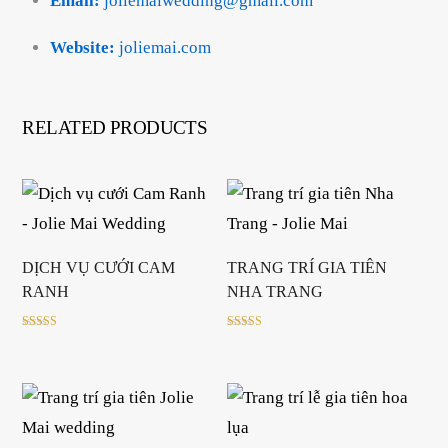
Email:
joliemaiwedding@gmail.com
Website:
joliemai.com
RELATED PRODUCTS
DỊCH VỤ CƯỚI CAM
TRANG TRÍ GIA TIÊN
RANH
NHA TRANG
Rated
Rated
5.00
5.00
out of 5
out of 5