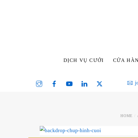
Skip
to
content
DỊCH VỤ CƯỚI
CỬA HÀ
Instagram
Facebook
YouTube
Linked
Twitter
j
In
HOME