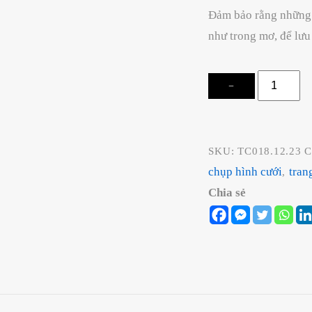
Đảm bảo rằng những 
như trong mơ, để lưu
Backdrop
−
Chụp
Hình
Cưới
SKU:
TC018.12.23
C
Đẹp
chụp hình cưới
tran
,
Nha
Chia sẻ
Trang
quantity