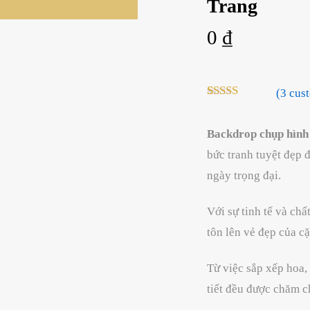
Trang
0
₫
(
3
cust
Rated
3
5.00
out of 5
based on
Backdrop chụp hình
customer
bức tranh tuyệt đẹp 
ratings
ngày trọng đại.
Với sự tinh tế và chấ
tôn lên vẻ đẹp của c
Từ việc sắp xếp hoa,
tiết đều được chăm ch