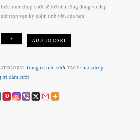
bức hình chụp cưới sẽ trở nên sống động và đẹp
 giữ trọn vẹn kỷ niệm tình yêu của bạn.
+
ADD TO CART
Trang trí tiệc cưới
backdrop
ATEGORY:
TAGS:
g trí đám cưới