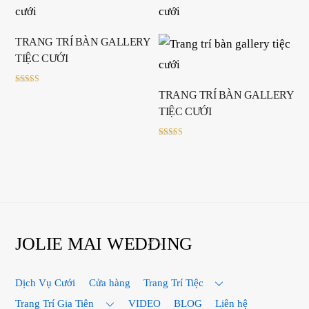
TRANG TRÍ BÀN GALLERY
TIỆC CƯỚI
Rated
TRANG TRÍ BÀN GALLERY
5.00
out of 5
TIỆC CƯỚI
Rated
5.00
out of 5
Back
JOLIE MAI WEDDING
To
Top
Dịch Vụ Cưới
Cửa hàng
Trang Trí Tiệc
Trang Trí Gia Tiên
VIDEO
BLOG
Liên hệ