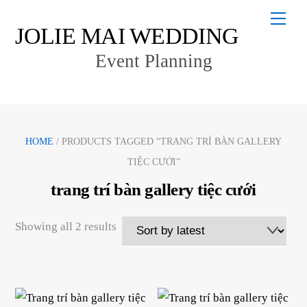
Skip
Men
to
JOLIE MAI WEDDING
content
Event Planning
HOME
/ PRODUCTS TAGGED “TRANG TRÍ BÀN GALLERY
TIỆC CƯỚI”
trang trí bàn gallery tiệc cưới
Sorted
Showing all 2 results
by
latest